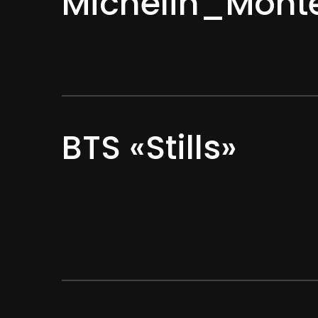
Michelin_Mont
BTS «Stills»