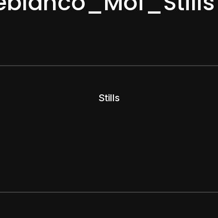
eblanco_Mof_Stills
Stills