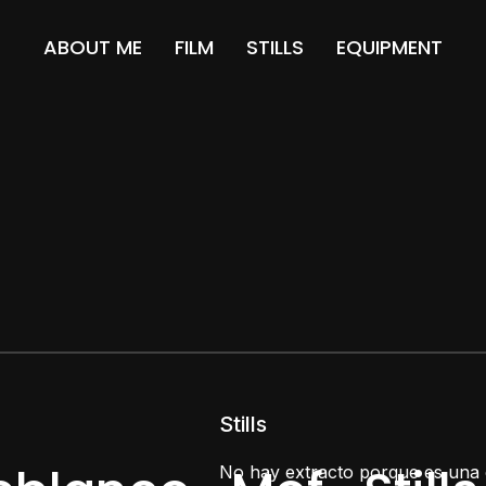
ABOUT ME
FILM
STILLS
EQUIPMENT
Stills
No hay extracto porque es una 